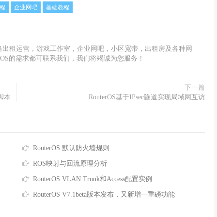
教程
企业网吧
基础教程
络出租运营，游戏工作室，企业网吧，小区宽带，出租房及各种网
OS的需求都可联系我们，我们将竭诚为您服务！
下一篇
析脚本
RouterOS基于IPsec隧道实现局域网互访
RouterOS 默认防火墙规则
ROS映射与回流原理分析
RouterOS VLAN Trunk和Access配置实例
RouterOS V7.1beta版本发布，又新增一重磅功能