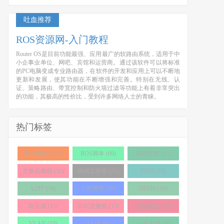
吐血推荐
ROS资源网-入门教程
Router OS是目前功能最强、应用最广的软路由系统，适用于中
小企事业单位、网吧、宾馆和运营商。通过该软件可以将标准
的PC电脑变成专业路由器，在软件的开发和应用上可以不断地
更新和发展，使其功能在不断增强和完善。特别在无线、认
证、策略路由、带宽控制和防火墙过滤等功能上有着非常突出
的功能，其极高的性价比，受到许多网络人士的青睐。
热门标签
ROS教程 (123)
ROS脚本 (69)
基础教程 (65)
交换机教程 (32)
游戏工作室 (21)
PPTP (19)
L2TP (18)
小区宽带 (16)
DDNS (16)
防火墙 (15)
H3C交换机 (13)
无线覆盖 (12)
VLAN (10)
SSTP (9)
一线多拨 (9)