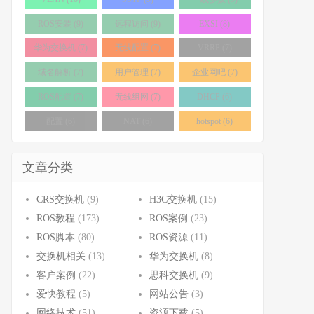
ROS安装 (9)
远程访问 (9)
EXSI (8)
华为交换机 (7)
无线配置 (7)
VRRP (7)
域名解析 (7)
用户管理 (7)
企业网吧 (7)
ROS配置 (7)
无线组网 (7)
DHCP (6)
配置 (6)
NAT (6)
hotspot (6)
文章分类
CRS交换机
(9)
H3C交换机
(15)
ROS教程
(173)
ROS案例
(23)
ROS脚本
(80)
ROS资源
(11)
交换机相关
(13)
华为交换机
(8)
客户案例
(22)
思科交换机
(9)
爱快教程
(5)
网站公告
(3)
网络技术
(51)
资源下载
(5)