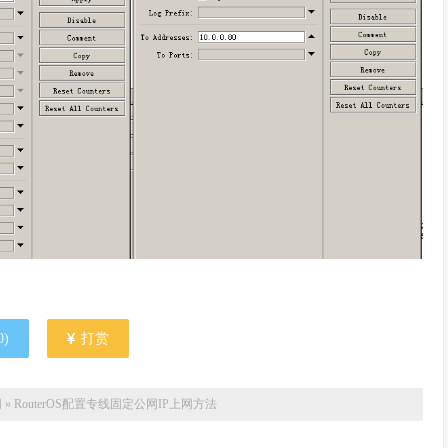
0
)
打赏
网
»
RouterOS配置专线固定公网IP上网方法