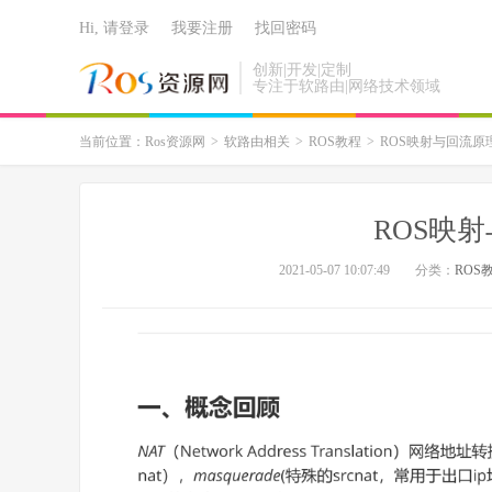
Hi, 请登录
我要注册
找回密码
创新|开发|定制
专注于软路由|网络技术领域
当前位置：
Ros资源网
>
软路由相关
>
ROS教程
>
ROS映射与回流原
ROS映
2021-05-07 10:07:49
分类：
ROS