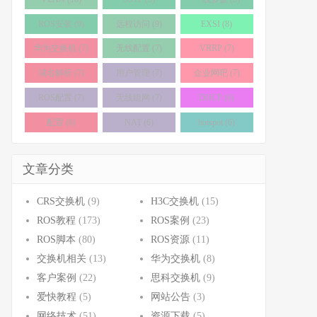
ROS安装 (9)
远程访问 (9)
EXSI (8)
华为交换机 (7)
无线配置 (7)
VRRP (7)
域名解析 (7)
用户管理 (7)
企业网吧 (7)
ROS配置 (7)
无线组网 (7)
DHCP (6)
配置 (6)
NAT (6)
hotspot (6)
文章分类
CRS交换机
(9)
H3C交换机
(15)
ROS教程
(173)
ROS案例
(23)
ROS脚本
(80)
ROS资源
(11)
交换机相关
(13)
华为交换机
(8)
客户案例
(22)
思科交换机
(9)
爱快教程
(5)
网站公告
(3)
网络技术
(51)
资源下载
(5)