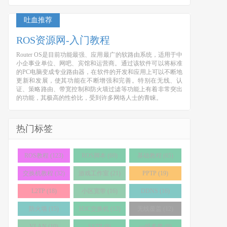
吐血推荐
ROS资源网-入门教程
Router OS是目前功能最强、应用最广的软路由系统，适用于中
小企事业单位、网吧、宾馆和运营商。通过该软件可以将标准
的PC电脑变成专业路由器，在软件的开发和应用上可以不断地
更新和发展，使其功能在不断增强和完善。特别在无线、认
证、策略路由、带宽控制和防火墙过滤等功能上有着非常突出
的功能，其极高的性价比，受到许多网络人士的青睐。
热门标签
ROS教程 (123)
ROS脚本 (69)
基础教程 (65)
交换机教程 (32)
游戏工作室 (21)
PPTP (19)
L2TP (18)
小区宽带 (16)
DDNS (16)
防火墙 (15)
H3C交换机 (13)
无线覆盖 (12)
VLAN (10)
SSTP (9)
一线多拨 (9)