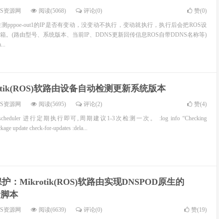
OS资源网
阅读(5068)
评论(0)
赞(
0
)
pppoe-out1的IP是否有变动，没变动不执行，变动就执行，执行后会把ROS设
。(路由型号、系统版本、当前IP、DDNS更新回传信息ROS自带DDNS名称等)
..
rotik(ROS)软路由设备自动检测更新系统版本
OS资源网
阅读(5695)
评论(2)
赞(
4
)
duler 进行定期执行即可,周期建议1-3次检测一次。 :log info “Checking
age update check-for-updates :dela...
护：Mikrotik(ROS)软路由实现DNSPOD原生的
析脚本
OS资源网
阅读(6639)
评论(0)
赞(
19
)