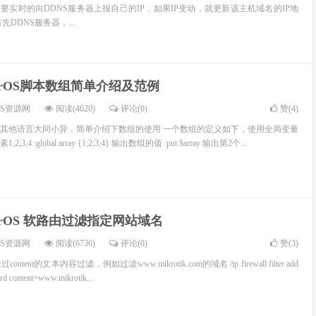
要实时的向DDNS服务器上报自己的IP，如果IP变动，就更新该主机域名的IP地
DDNS服务器，...
terOS脚本数组简单介绍及范例
OS资源网
阅读(4620)
评论(0)
赞(
4
)
使用和其他语言大同小异，简单介绍下数组的使用 一个数组的定义如下，使用全局变量
3,4 :global array {1;2;3;4} 输出数组的值 :put $array 输出第2个...
terOS 软路由过滤指定网站域名
OS资源网
阅读(6736)
评论(0)
赞(
3
)
nt的文本内容过滤，例如过滤www.mikrotik.com的域名 /ip firewall filter add
rd content=www.mikrotik...