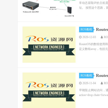
常动态获取IP的主机需
址。 按照这个思路，首先
Rou
ROS教程
2020-12-03
R
RouterOS的数组
定义数组array，包括元素1,2,
Rou
ROS教程
2020-11-04
R
早期阻止网站访问，通过conte
action=drop chain=forwa