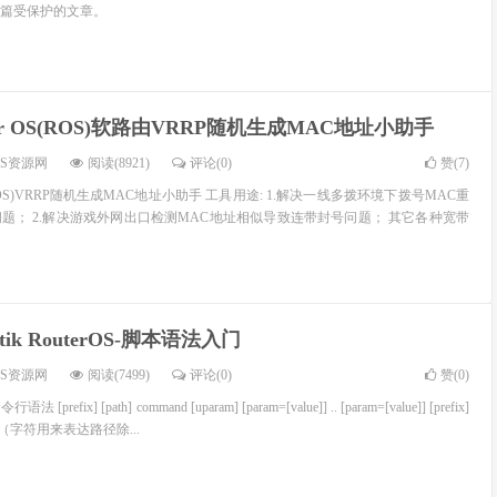
篇受保护的文章。
ter OS(ROS)软路由VRRP随机生成MAC地址小助手
OS资源网
阅读(8921)
评论(0)
赞(
7
)
S(ROS)VRRP随机生成MAC地址小助手 工具用途: 1.解决一线多拨环境下拨号MAC重
题； 2.解决游戏外网出口检测MAC地址相似导致连带封号问题； 其它各种宽带
otik RouterOS-脚本语法入门
OS资源网
阅读(7499)
评论(0)
赞(
0
)
refix] [path] command [uparam] [param=[value]] .. [param=[value]] [prefix]
开头（字符用来表达路径除...