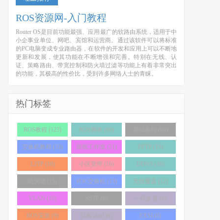
ROS资源网-入门教程
Router OS是目前功能最强、应用最广的软路由系统，适用于中
小企事业单位、网吧、宾馆和运营商。通过该软件可以将标准
的PC电脑变成专业路由器，在软件的开发和应用上可以不断地
更新和发展，使其功能在不断增强和完善。特别在无线、认
证、策略路由、带宽控制和防火墙过滤等功能上有着非常突出
的功能，其极高的性价比，受到许多网络人士的青睐。
热门标签
ROS教程 (123)
ROS脚本 (69)
基础教程 (65)
交换机教程 (32)
游戏工作室 (21)
PPTP (19)
L2TP (18)
小区宽带 (16)
DDNS (16)
防火墙 (15)
H3C交换机 (13)
无线覆盖 (12)
VLAN (10)
SSTP (9)
一线多拨 (9)
ROS安装 (9)
远程访问 (9)
EXSI (8)