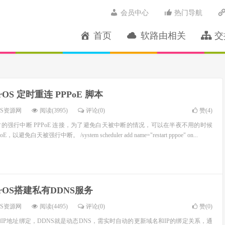
会员中心
热门导航
首页
软路由相关
交
erOS 定时重连 PPPoE 脚本
OS资源网
阅读(3995)
评论(0)
赞(
4
)
的强行中断 PPPoE 连接，为了避免白天被中断的情况，可以在半夜不用的时候
免白天被强行中断。 /system scheduler add name="restart pppoe" on...
terOS搭建私有DDNS服务
OS资源网
阅读(4495)
评论(0)
赞(
0
)
IP地址绑定，DDNS就是动态DNS，需实时自动的更新域名和IP的绑定关系，通