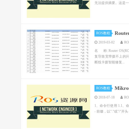
无法提供摘要。这是一
Rou
ROS教程
2019-03-02
R
名 称: Router O
复导致宽带拨不上的问
断线卡拨智能修复...
Mikr
ROS教程
2018-07-18
R
1、命令行使用 1.1、命令行语法 [p
- 前缀，以"."或"/"