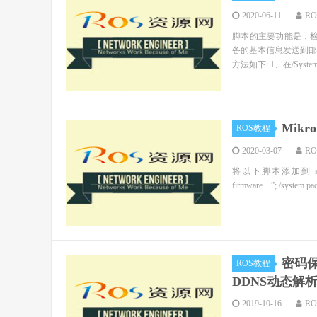
2020-06-11
R
脚本的主要功能是，检测
备的基本信息发送到邮箱
方法如下: 1、在/System.
Mik
ROS教程
2020-03-07
R
将以下脚本添加到 sche
firmware…”; /system pack
密码保
ROS教程
DDNS动态解
2019-10-16
R