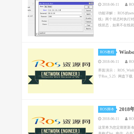
2018-06-11
R
功能详解： ROS的ne
线）两个状态时执行对
线状态，如果不在线就邮
Win
ROS教程
2018-06-11
R
界面演示： ROS_Winb
于Ros_5.25: 网盘下
201
ROS脚本
2018-06-11
R
这里将为您定期更新各大
表格式list 电信: 点