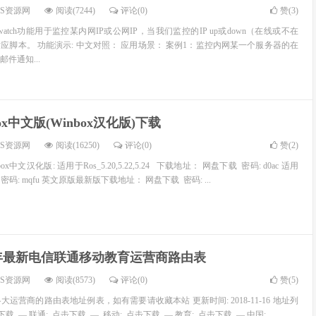
OS资源网
阅读(7244)
评论(0)
赞(
3
)
twatch功能用于监控某内网IP或公网IP，当我们监控的IP up或down（在线或不在
应脚本。 功能演示: 中文对照： 应用场景： 案例1：监控内网某一个服务器的在
件通知...
box中文版(Winbox汉化版)下载
OS资源网
阅读(16250)
评论(0)
赞(
2
)
ox中文汉化版: 适用于Ros_5.20,5.22,5.24 下载地址： 网盘下载 密码: d0ac 适用
载 密码: mqfu 英文原版最新版下载地址： 网盘下载 密码: ...
8年最新电信联通移动教育运营商路由表
OS资源网
阅读(8573)
评论(0)
赞(
5
)
运营商的路由表地址例表，如有需要请收藏本站 更新时间: 2018-11-16 地址列
击下载 — 联通: 点击下载 — 移动: 点击下载 — 教育: 点击下载 — 中国: ...