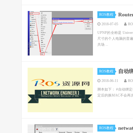
Rou
ROS教程
2018-07-05
R
UPNP的全称是 Unive
尺寸的个人电脑的普遍对
共场 ...
自动绑
ROS教程
2018-06-11
R
脚本如下： #自动绑定
定后的换MAC不会再次修改绑定MAC 
netw
ROS教程