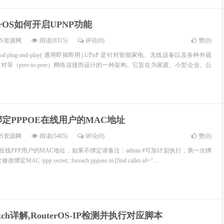
terOS如何开启UPNP功能
OS资源网
阅读(8315)
评论(0)
赞(
0
)
rsal plug-and-play( 通用即插即用).UPnP 是针对智能家电、无线设备以及各种外观
等（peer-to-peer）网络连接而设计的一种架构。它旨在为家庭、小型企业、公
定PPPOE在线用户的MAC地址
OS资源网
阅读(5405)
评论(0)
赞(
0
)
在线PPP用户的MAC地址，如果不绑定请备注：admin #可加计划执行，第一次绑
/ppp secret; :foreach pppuse in [find caller-id="...
atch详解,RouterOS-IP检测并执行对应脚本