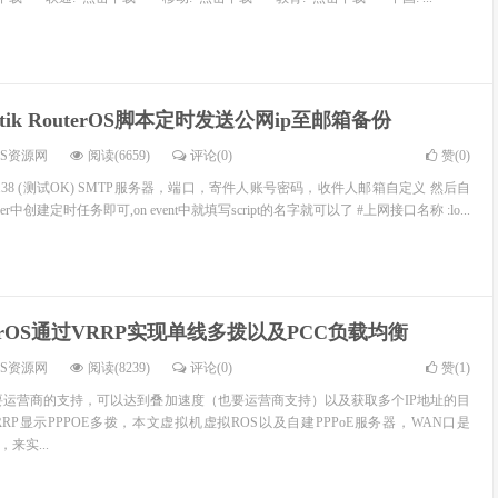
rotik RouterOS脚本定时发送公网ip至邮箱备份
OS资源网
阅读(6659)
评论(0)
赞(
0
)
S 6.38 (测试OK) SMTP服务器，端口，寄件人账号密码，收件人邮箱自定义 然后自
er中创建定时任务即可,on event中就填写script的名字就可以了 #上网接口名称 :lo...
terOS通过VRRP实现单线多拨以及PCC负载均衡
OS资源网
阅读(8239)
评论(0)
赞(
1
)
要运营商的支持，可以达到叠加速度（也要运营商支持）以及获取多个IP地址的目
RRP显示PPPOE多拨，本文虚拟机虚拟ROS以及自建PPPoE服务器，WAN口是
2，来实...