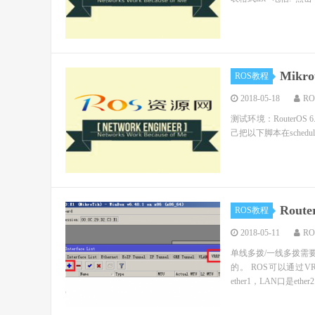
Mik
ROS教程
2018-05-18
R
测试环境：RouterO
己把以下脚本在schedul
Rou
ROS教程
2018-05-11
R
单线多拨/一线多拨需
的。 ROS可以通过V
ether1，LAN口是ether