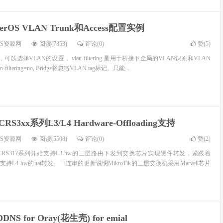
terOS VLAN Trunk和Access配置实例
OS资源网
阅读(7853)
评论(0)
赞(
5
)
ge时，可以选择VLAN的设置， vlan-filtering 是用于桥接下全局的VLAN识别和VLAN
filtering=no, Bridge将忽略VLAN tag标记。只能...
RS3xx系列L3/L4 Hardware-Offloading支持
OS资源网
阅读(5508)
评论(0)
赞(
2
)
eta6开始CRS317系列开始支持L3-hw的三层路由下发到交换芯片实现硬件转发，紧跟着
开始支持L4-hw的nat转发。一连串的更新说明MikroTik的三层交换机采用Marvell芯片
DNS for Oray(花生壳) for emial