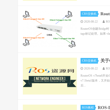
Rou
CRS交换机
2020-08-22
R
RouterOS创建Brid
tags标记处理。如果 vlan-
关于C
CRS交换机
2020-08-22
R
RouterOS v7b
v7.1beta1版本，又
后...
ROS-D
ROS教程