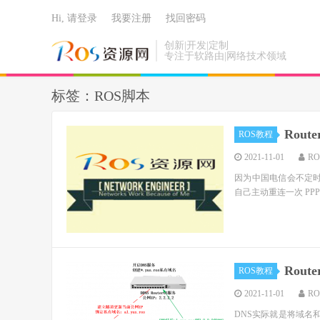
Hi, 请登录
我要注册
找回密码
创新|开发|定制
专注于软路由|网络技术领域
标签：ROS脚本
Rout
ROS教程
2021-11-01
R
因为中国电信会不定时
自己主动重连一次 PPPoE，以避
Rou
ROS教程
2021-11-01
R
DNS实际就是将域名和