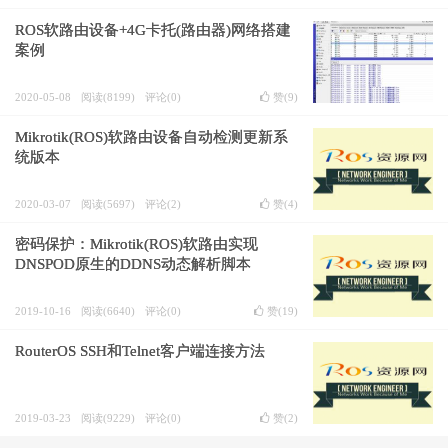
ROS软路由设备+4G卡托(路由器)网络搭建
案例
2020-05-08
阅读(8199)
评论(0)
赞(
9
)
Mikrotik(ROS)软路由设备自动检测更新系
统版本
2020-03-07
阅读(5697)
评论(2)
赞(
4
)
密码保护：Mikrotik(ROS)软路由实现
DNSPOD原生的DDNS动态解析脚本
2019-10-16
阅读(6640)
评论(0)
赞(
19
)
RouterOS SSH和Telnet客户端连接方法
2019-03-23
阅读(9229)
评论(0)
赞(
2
)