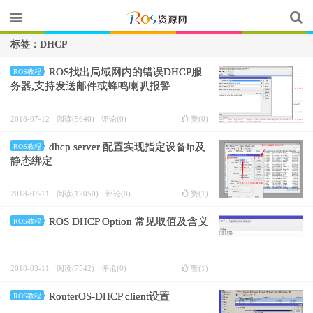
标签：DHCP
ROS找出局域网内的错误DHCP服
ROS教程
务器,支持发送邮件或蜂鸣喇叭报警
2018-07-12
阅读(5640)
评论(0)
赞(
0
)
dhcp server 配置实现指定设备ip及
ROS教程
静态绑定
2018-07-11
阅读(12050)
评论(0)
赞(
1
)
ROS DHCP Option 常见取值及含义
ROS教程
2018-03-11
阅读(7542)
评论(0)
赞(
1
)
RouterOS-DHCP client设置
ROS教程