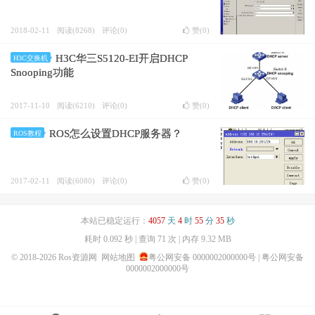
2018-02-11
阅读(8268)
评论(0)
赞(
0
)
H3C华三S5120-EI开启DHCP
H3C交换机
Snooping功能
2017-11-10
阅读(6210)
评论(0)
赞(
0
)
ROS怎么设置DHCP服务器？
ROS教程
2017-02-11
阅读(6080)
评论(0)
赞(
0
)
本站已稳定运行：
4057
天
4
时
55
分
35
秒
耗时 0.092 秒 | 查询 71 次 | 内存 9.32 MB
© 2018-2026
Ros资源网
网站地图
粤公网安备 0000002000000号
| 粤公网安备
0000002000000号