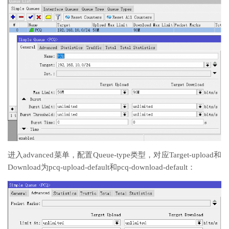
进入advanced菜单，配置Queue-type类型，对应Target-upload和
Download为pcq-upload-default和pcq-download-default：