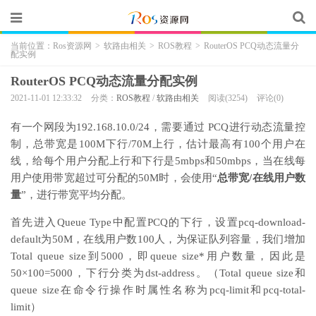
当前位置：
Ros资源网
>
软路由相关
>
ROS教程
>
RouterOS PCQ动态流量分
配实例
RouterOS PCQ动态流量分配实例
2021-11-01 12:33:32
分类：
ROS教程
/
软路由相关
阅读(3254)
评论(0)
有一个网段为192.168.10.0/24，需要通过 PCQ进行动态流量控
制，总带宽是100M下行/70M上行，估计最高有100个用户在
线，给每个用户分配上行和下行是5mbps和50mbps，当在线每
用户使用带宽超过可分配的50M时，会使用“
总带宽
/
在线用户数
量
”，进行带宽平均分配。
首先进入Queue Type中配置PCQ的下行，设置pcq-download-
default为50M，在线用户数100人，为保证队列容量，我们增加
Total queue size到5000，即queue size*用户数量，因此是
50×100=5000，下行分类为dst-address。（Total queue size和
queue size在命令行操作时属性名称为pcq-limit和pcq-total-
limit）