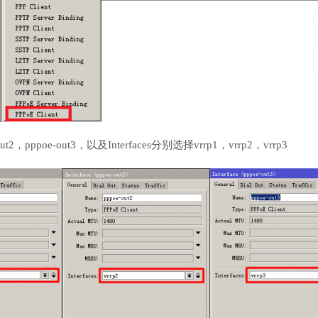
2，pppoe-out3，以及Interfaces分别选择vrrp1，vrrp2，vrrp3