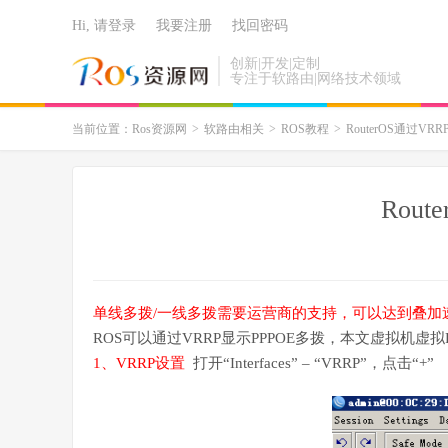
Hi, 请登录
我要注册
找回密码
创新|开发|定制
专注于软路由|网络技术领域
当前位置：
Ros资源网
>
软路由相关
>
ROS教程
>
RouterOS通过V
Rou
单线多拨/一线多拨需要运营商的支持，可以达到叠加
ROS可以通过VRRP显示PPPOE多拨，本文虚拟机虚拟R
1、VRRP设置
打开“Interfaces” – “VRRP”，点击“+”