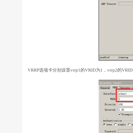
VRRP选项卡分别设置vrrp1的VRID为1，vrrp2的VRID