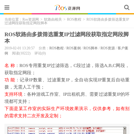
当前位置：
Ros资源网
>
软路由相关
>
ROS教程
>
ROS软路由多拨筛选重复IP
过滤网段获取指定网段脚本
ROS软路由多拨筛选重复IP过滤网段获取指定网段脚
本
2019-02-01 13:20:57
分类：
ROS教程
/
ROS案例
/
ROS脚本
/
ROS资源
/
客户案
例
阅读(10222)
评论(0)
名 称
：ROS专用重复IP过滤筛选，C段过滤，筛选A,B,C网段，
获取指定网段；
功 能
：记录IP数量、过滤重复IP，全自动实现IP重复后自动重
拨，无需人工干预；
支持环境
：各种游戏工作室、IP出租机房、需要过滤重复IP的环
境都可支持；
下面是某工作室的实际生产环境效果演示，仅供参考，如有别
的需求支持二次开发及定制；