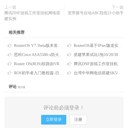
上一篇
下一篇
腾讯DNF游戏工作室挂机网络搭
宽带拨号自动ABC段统计小助手
建实例
相关推荐
RouterOS V7.1beta版本发布，又新增一重磅功能
RouterOS基于IPsec隧道实现局域网互访
思科Cisco ASA5508-x防火墙内部用户无法使用PPTP连接到VPN
搭建苹果试玩1拖10/20/30台无线路由方案一键批量修改SSID/MAC
Router OS(ROS)软路由VRRP随机生成MAC地址小助手
腾讯DNF游戏工作室挂机网络搭建实例
ROS初学者入门教程篇-日常基础管理
台湾中华网电信搭建SK5/PPTP代理游戏加速器实例
评论
抢沙发
评论前必须登录！
立即登录
注册