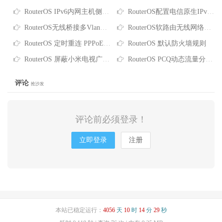
RouterOS IPv6内网主机侧防火墙策略
RouterOS配置电信原生IPv4/IPv6双栈
RouterOS无线桥接多Vlan配置（Trunk）
RouterOS软路由无线网络创建多个SSID的VLAN配置
RouterOS 定时重连 PPPoE 脚本
RouterOS 默认防火墙规则
RouterOS 屏蔽小米电视广告脚本
RouterOS PCQ动态流量分配实例
评论
抢沙发
评论前必须登录！
立即登录
注册
本站已稳定运行：
4056
天
10
时
14
分
29
秒