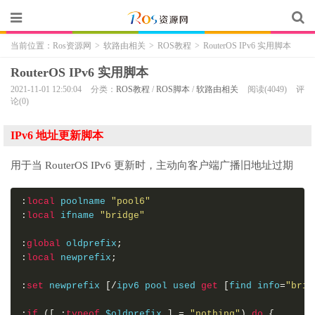
当前位置：
Ros资源网
>
软路由相关
>
ROS教程
>
RouterOS IPv6 实用脚本
RouterOS IPv6 实用脚本
2021-11-01 12:50:04
分类：
ROS教程
/
ROS脚本
/
软路由相关
阅读(4049)
评
论(0)
IPv6 地址更新脚本
用于当 RouterOS IPv6 更新时，主动向客户端广播旧地址过期
:
local
 poolname 
"pool6"
:
local
 ifname 
"bridge"
:
global
 oldprefix
;
:
local
 newprefix
;
:
set
 newprefix 
[/
ipv6 pool used 
get
[
find info
=
"brid
:
if
([
:
typeof
 $oldprefix 
]
=
"nothing"
)
do
{