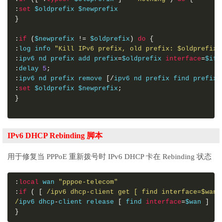
:
set
 $oldprefix $newprefix
}
:
if
(
$newprefix 
!=
 $oldprefix
)
do
{
:
log info 
"Kill IPv6 prefix, old prefix: $oldprefix,
:
ipv6 nd prefix add prefix
=
$oldprefix 
interface
=
$ifn
:
delay 
5
;
:
ipv6 nd prefix remove 
[/
ipv6 nd prefix find prefix
=
:
set
 $oldprefix $newprefix
;
}
IPv6 DHCP Rebinding 脚本
用于修复当 PPPoE 重新拨号时 IPv6 DHCP 卡在 Rebinding 状态
:
local
 wan 
"pppoe-telecom"
:
if
(
[
/ipv6 dhcp-client get [ find interface=$wan 
/
ipv6 dhcp
-
client release 
[
 find 
interface
=
$wan 
]
}