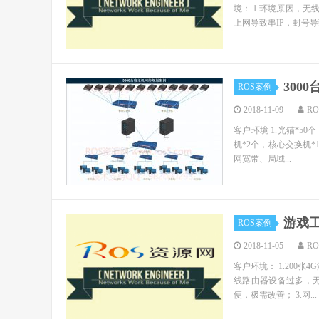
境： 1.环境原因，无
上网导致串IP，封号导致
300
ROS案例
2018-11-09
R
客户环境 1.光猫*50
机*2个，核心交换机*1
网宽带、局域...
游戏工
ROS案例
2018-11-05
R
客户环境： 1.200张4
线路由器设备过多，无
便，极需改善； 3.网...