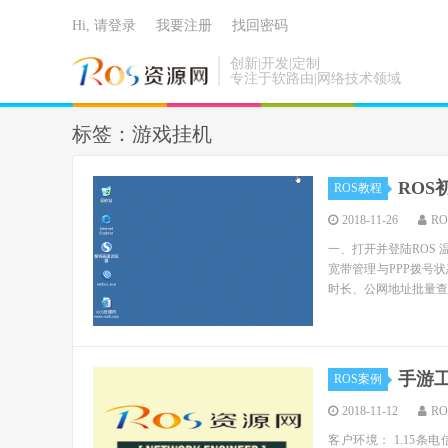
Hi, 请登录
我要注册
找回密码
创新|开发|定制
专注于软路由|网络技术领域
标签：游戏挂机
ROS
ROS教程
2018-11-26
R
一、打开并登陆ROS 
宽带管理与PPP拨号状
时长、公网地址批量查看；
手游工
ROS案例
2018-11-12
R
客户环境： 1.15条电