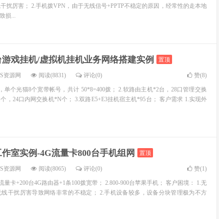
线干扰厉害； 2.手机拨VPN，由于无线信号+PPTP不稳定的原因，经常性的走本地
损...
0台游戏挂机/虚拟机挂机业务网络搭建实例
置顶
OS资源网
阅读(8831)
评论(0)
赞(
8
)
个，单个光猫8个宽带帐号，共计 50*8=400拨； 2.软路由主机*2台，28口管理交换
个，24口内网交换机*N个； 3.双路E5+E3挂机宿主机*95台； 客户需求 1.实现外
作室实例-4G流量卡800台手机组网
置顶
OS资源网
阅读(8065)
评论(0)
赞(
1
)
G流量卡+200台4G路由器+1条100拨宽带； 2.800-900台苹果手机； 客户困境： 1.无
线干扰厉害导致网络非常的不稳定； 2.手机设备较多，设备分块管理极为不方