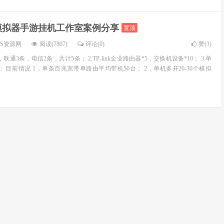
模拟器手游挂机工作室案例分享
置顶
OS资源网
阅读(7807)
评论(0)
赞(
3
)
，联通3条，电信2条，共计5条； 2.TP-link企业路由器*5，交换机设备*10； 3.单
50台； 目前情况 1，单条百兆宽带单路由平均带机50台； 2，单机多开20-30个模拟