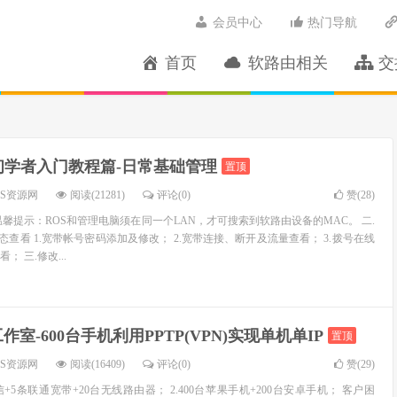
会员中心
热门导航
首页
软路由相关
交
初学者入门教程篇-日常基础管理
置顶
OS资源网
阅读(21281)
评论(0)
赞(
28
)
温馨提示：ROS和管理电脑须在同一个LAN，才可搜索到软路由设备的MAC。 二.
态查看 1.宽带帐号密码添加及修改； 2.宽带连接、断开及流量查看； 3.拨号在线
 三.修改...
作室-600台手机利用PPTP(VPN)实现单机单IP
置顶
OS资源网
阅读(16409)
评论(0)
赞(
29
)
信+5条联通宽带+20台无线路由器； 2.400台苹果手机+200台安卓手机； 客户困