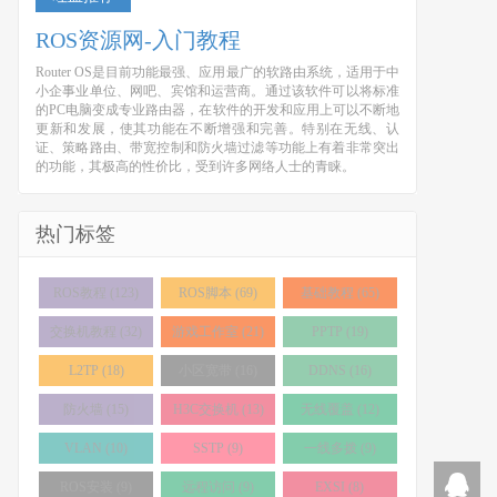
ROS资源网-入门教程
Router OS是目前功能最强、应用最广的软路由系统，适用于中
小企事业单位、网吧、宾馆和运营商。通过该软件可以将标准
的PC电脑变成专业路由器，在软件的开发和应用上可以不断地
更新和发展，使其功能在不断增强和完善。特别在无线、认
证、策略路由、带宽控制和防火墙过滤等功能上有着非常突出
的功能，其极高的性价比，受到许多网络人士的青睐。
热门标签
ROS教程 (123)
ROS脚本 (69)
基础教程 (65)
交换机教程 (32)
游戏工作室 (21)
PPTP (19)
L2TP (18)
小区宽带 (16)
DDNS (16)
防火墙 (15)
H3C交换机 (13)
无线覆盖 (12)
VLAN (10)
SSTP (9)
一线多拨 (9)
ROS安装 (9)
远程访问 (9)
EXSI (8)