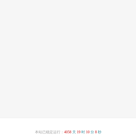
本站已稳定运行：
4058
天
19
时
10
分
8
秒