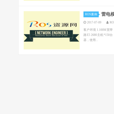
雷电
ROS案例
2017-07-09
R
客户环境 1.100M宽带
路E5 2680主机*1
器，使用...