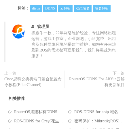
标签：
aliyun
DDNS
云解析
动态域名
域名解析
管理员
挨踢牛一枚，22年网络维护经验，专注网络出租
运营，游戏工作室，企业网吧，小区宽带，出租
房及各种网络环境的搭建与维护，如您有任何涉
及到ROS的需求都可联系我们，我们将竭诚为您
服务！
上一篇
下一篇
Cisco思科交换机端口聚合配置命
RouterOS DDNS For AliYun云解
令教程(EtherChannel)
析更新项目
相关推荐
RouterOS搭建私有DDNS服务
ROS-DDNS for noip 域名更新脚本
ROS-DDNS for Oray(花生壳) for emial
密码保护：Mikrotik(ROS)软路由实现DNSPOD原生的DDNS动态解析脚本