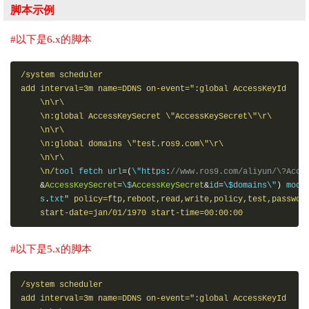
脚本示例
#以下是6.x的脚本
/system scheduler

add interval=3m name=DDNS on-event=":global AccessKeyId     
    \n\r\

    \n:global AccessKeySecret \"AccessKeySecret\"\r\

    \n\r\

    \n:global domains \"test.ros9.com\"\r\

    \n\r\

    \n/
tool fetch url
=(
\"https
:
//www.ros9.com/aliyun/\?Acce
&
AccessKeySecret
=
\$
AccessKeySecret
&
id
=
\$domains\"
)
 mode
    s
.
txt
" policy=ftp,reboot,read,write,policy,test,password
    start-date=jan/01/1970 start-time=00:00:00
#以下是5.x的脚本
/system scheduler

add interval=3m name=DDNS on-event=":global AccessKeyId     