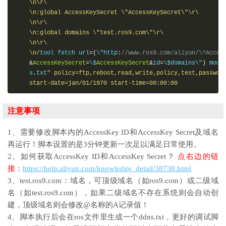
    \n\r\

    \n:global AccessKeySecret \"AccessKeySecret\"\r\

    \n\r\

    \n:global domains \"test.ros9.com\"\r\

    \n\r\

    \n/
tool fetch url
=(
\"http
:
//www.ros9.com/aliyun/\?Acces
&
AccessKeySecret
=
\$
AccessKeySecret
&
id
=
\$domains\"
)
 mode
    s
.
txt
" policy=ftp,reboot,read,write,policy,test,password
    start-date=jan/01/1970 start-time=00:00:00
注意事项
1、需要修改脚本内的AccessKey ID和AccessKey Secret及域名
再运行！脚本设置的是3分钟更新一次足以满足日常使用。
2、如何获取AccessKey ID和AccessKey Secret？
点右边的链
接
：
https://help.aliyun.com/knowledge_detail/38738.html
3、test.ros9.com：域名，可顶级域名（如ros9.com）或二级域
名（如test.ros9.com），如果二级域名不存在系统则会自动创
建，顶级域名则会修改@名称的A记录值！
4、脚本执行后会在ros文件里生成一个ddns.txt，更好的调试脚